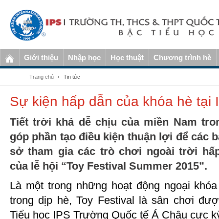
Giới thiệu
Nhập học
Học thuật
Chương trình hè
Trang chủ
Tin tức
Sự kiện hấp dẫn của khóa hè tại 
Tiết trời khá dễ chịu của miền Nam tr
góp phần tạo điều kiện thuận lợi để các 
sở tham gia các trò chơi ngoài trời h
của lễ hội “Toy Festival Summer 2015”.
Là một trong những hoạt động ngoại khóa v
trong dịp hè, Toy Festival là sân chơi đư
Tiểu học IPS Trường Quốc tế Á Châu cực kỳ