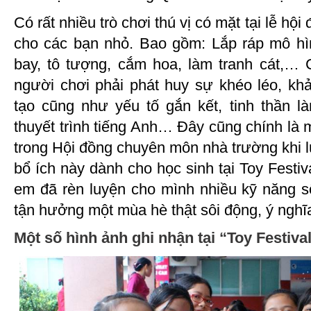
Có rất nhiều trò chơi thú vị có mặt tại lễ hộ
cho các bạn nhỏ. Bao gồm: Lắp ráp mô hình
bay, tô tượng, cắm hoa, làm tranh cát,… C
người chơi phải phát huy sự khéo léo, kh
tạo cũng như yếu tố gắn kết, tinh thần 
thuyết trình tiếng Anh… Đây cũng chính là 
trong Hội đồng chuyên môn nhà trường khi l
bổ ích này dành cho học sinh tại Toy Festiv
em đã rèn luyện cho mình nhiều kỹ năng s
tận hưởng một mùa hè thật sôi động, ý nghĩ
Một số hình ảnh ghi nhận tại “Toy Festiv