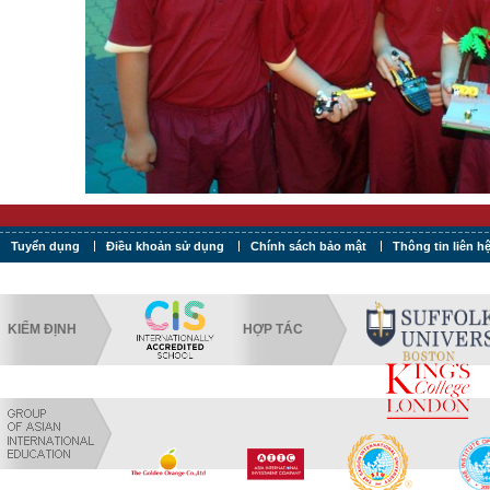
Tuyển dụng
Điều khoản sử dụng
Chính sách bảo mật
Thông tin liên h
KIỂM ĐỊNH
HỢP TÁC