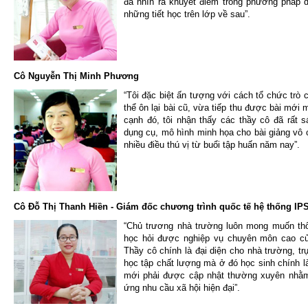
đã nhìn ra khuyết điểm trong phương pháp 
những tiết học trên lớp về sau”.
Cô Nguyễn Thị Minh Phương
“Tôi đặc biệt ấn tượng với cách tổ chức trò 
thể ôn lại bài cũ, vừa tiếp thu được bài mới
cạnh đó, tôi nhận thấy các thầy cô đã rất s
dụng cụ, mô hình minh họa cho bài giảng vô 
nhiều điều thú vị từ buổi tập huấn năm nay”.
Cô Đỗ Thị Thanh Hiền - Giám đốc chương trình quốc tế hệ thống IP
“Chủ trương nhà trường luôn mong muốn thô
học hỏi được nghiệp vụ chuyên môn cao củ
Thầy cô chính là đại diện cho nhà trường, tr
học tập chất lượng mà ở đó học sinh chính 
mới phải được cập nhật thường xuyên nhằm 
ứng nhu cầu xã hội hiện đại”.