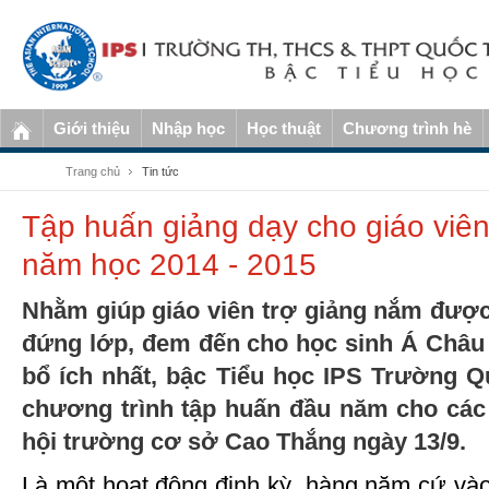
Giới thiệu
Nhập học
Học thuật
Chương trình hè
Trang chủ
Tin tức
Tập huấn giảng dạy cho giáo viên
năm học 2014 - 2015
Nhằm giúp giáo viên trợ giảng nắm được
đứng lớp, đem đến cho học sinh Á Châu n
bổ ích nhất, bậc Tiểu học IPS Trường 
chương trình tập huấn đầu năm cho các g
hội trường cơ sở Cao Thắng ngày 13/9.
Là một hoạt động định kỳ, hàng năm cứ vào