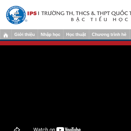
Giới thiệu
Nhập học
Học thuật
Chương trình hè