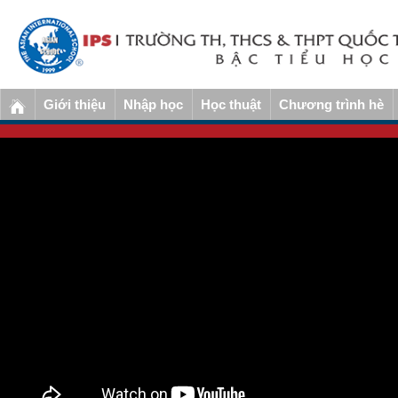
Giới thiệu
Nhập học
Học thuật
Chương trình hè