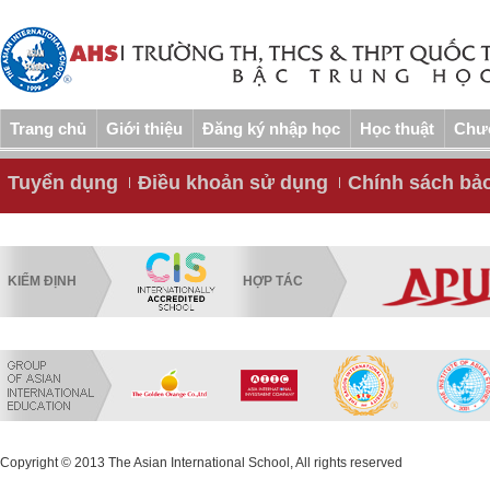
Trang chủ
Giới thiệu
Đăng ký nhập học
Học thuật
Chươ
Tuyển dụng
Điều khoản sử dụng
Chính sách bả
KIỂM ĐỊNH
HỢP TÁC
Copyright © 2013 The Asian International School, All rights reserved